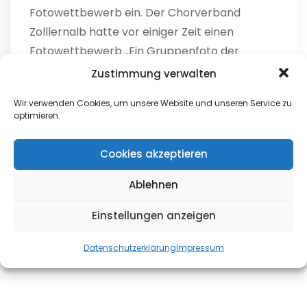
Fotowettbewerb ein. Der Chorverband
Zolllernalb hatte vor einiger Zeit einen
Fotowettbewerb „Ein Gruppenfoto der
anderen Art“ ausgerufen. Als Siegerpreis
Zustimmung verwalten
winkte ein Ausflug zur Burg...
Wir verwenden Cookies, um unsere Website und unseren Service zu
optimieren.
weiterlesen
Cookies akzeptieren
Helga
Ablehnen
0
Einstellungen anzeigen
Datenschutzerklärung
Impressum