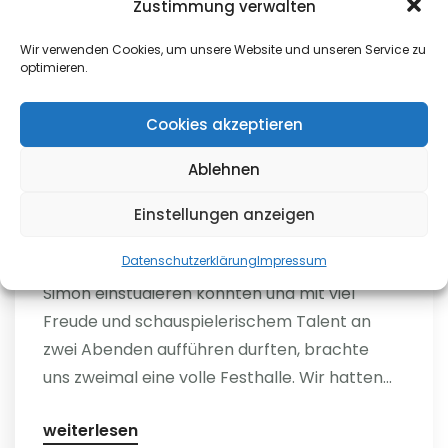
Zustimmung verwalten
Wir verwenden Cookies, um unsere Website und unseren Service zu
optimieren.
Cookies akzeptieren
INFORMATIONEN
,
KONZERTE
Ablehnen
Operettenabende
Einstellungen anzeigen
Wundervolle Operettenlieder, die wir unter
Datenschutzerklärung
Impressum
der Leitung unserer Dirigentin Stephanie
Simon einstudieren konnten und mit viel
Freude und schauspielerischem Talent an
zwei Abenden aufführen durften, brachte
uns zweimal eine volle Festhalle. Wir hatten...
weiterlesen