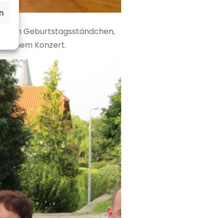
n
ei einem Geburtstagsständchen,
lungenem Konzert.