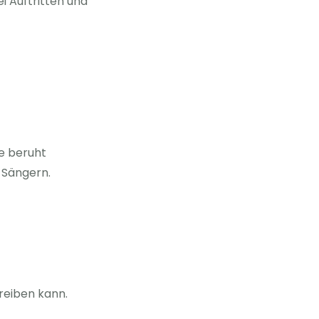
 Auftritten und
e beruht
 Sängern.
reiben kann.