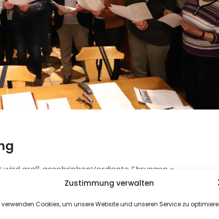
ng
it wird groß geschriebenVerdiente Ehrungen –
einige Auftritte – Tenor Lücke muss geschlossen
Zustimmung verwalten
Samstag hielt der Liederkranz...
r verwenden Cookies, um unsere Website und unseren Service zu optimiere