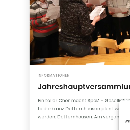
INFORMATIONEN
Jahreshauptversammlu
Ein toller Chor macht Spaß – Geselligke
Liederkranz Dotternhausen plant wieder 
werden. Dotternhausen. Am vergangenen 
Wi