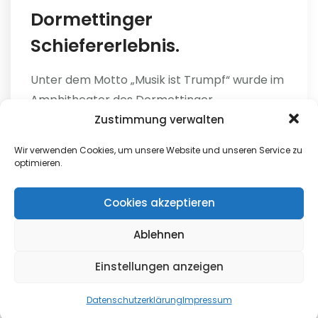
Dormettinger
Schiefererlebnis.
Unter dem Motto „Musik ist Trumpf“ wurde im
Amphitheater des Dormettinger
Schiefererlebnis am 08. Juli 2018 ein herrliches
Zustimmung verwalten
Konzert veranstaltet.Im voll besetzten
Wir verwenden Cookies, um unsere Website und unseren Service zu
Amphitheater erklangen alt bekannte
optimieren.
Schlager, Pop, Swing, Ausschnitte aus...
Cookies akzeptieren
weiterlesen
Ablehnen
Einstellungen anzeigen
Helga
0
Datenschutzerklärung
Impressum