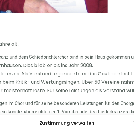
hre alt.
kranz und dem Schiedsrichterchor sind in sein Haus gekommen u
hausen. Dies blieb er bis ins Jahr 2008.
kranzes. Als Vorstand organisierte er das Gauliederfest 1
n beim Kritik- und Wertungssingen. Über 50 Vereine nah
r meisterhaft löste. Für seine Leistungen als Vorstand w
gen im Chor und für seine besonderen Leistungen für den Cho
in konnte, überreichte der 1. Vorsitzende des Liederkranzes d
Zustimmung verwalten
le im Liederkranz Dotternhausen. Auch im Schiedsrichter