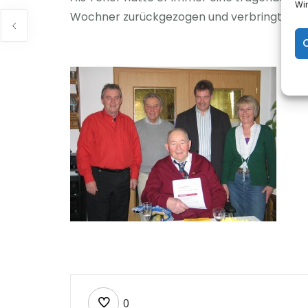
Wi
Wochner zurückgezogen und verbringt viel 
0