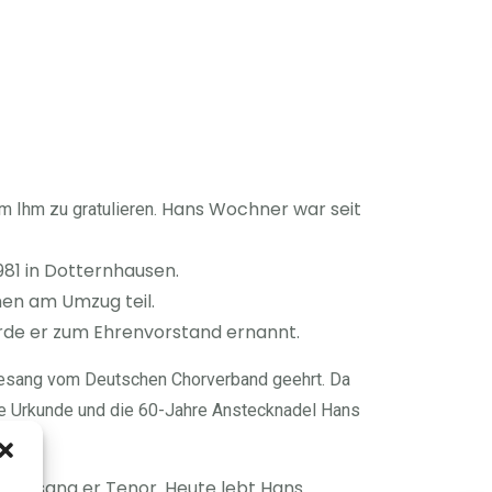
Hans Wochner war seit
m Ihm zu gratulieren.
981 in Dotternhausen.
men am Umzug teil.
urde er zum Ehrenvorstand ernannt.
rgesang vom Deutschen Chorverband geehrt.
Da
ie Urkunde und die 60-Jahre Anstecknadel Hans
chor sang er Tenor. Heute lebt Hans