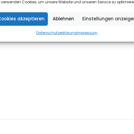
r verwenden Cookies, um unsere Website und unseren Service zu optimiere
Zeit mit dem Hören von Chormusik.
Cookies akzeptieren
Ablehnen
Einstellungen anzeige
Datenschutzerklärung
Impressum