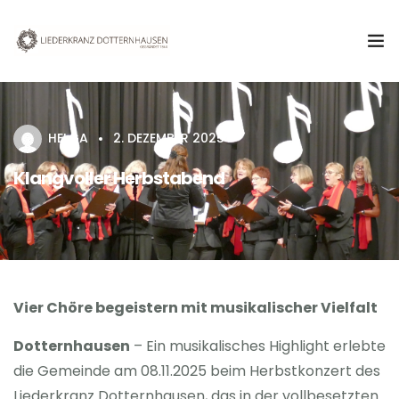
Aktuelles
HELGA
2. DEZEMBER 2025
Verein
Klangvoller Herbstabend
Chor
Termine & Veranstaltungen
Kontakt
Vier Chöre begeistern mit musikalischer Vielfalt
Dotternhausen
– Ein musikalisches Highlight erlebte
die Gemeinde am 08.11.2025 beim Herbstkonzert des
Liederkranz Dotternhausen, das in der vollbesetzten