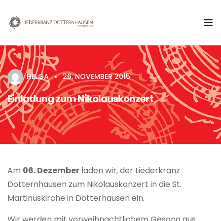
Aktuelles
HELGA
26. NOVEMBER 2015
Verein
Einladung zum Nikolauskonzert
Chor
Termine & Veranstaltungen
Kontakt
Am
06. Dezember
laden wir, der Liederkranz
Dotternhausen zum Nikolauskonzert in die St.
Martinuskirche in Dotterhausen ein.
Wir werden mit vorweihnachtlichem Gesang aus