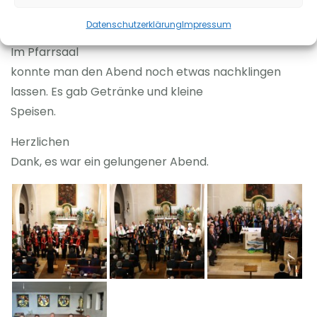
Sängern, dass sie auch
musikalisch besten harmonieren.
Datenschutzerklärung
Impressum
Im Pfarrsaal
konnte man den Abend noch etwas nachklingen
lassen. Es gab Getränke und kleine
Speisen.
Herzlichen
Dank, es war ein gelungener Abend.