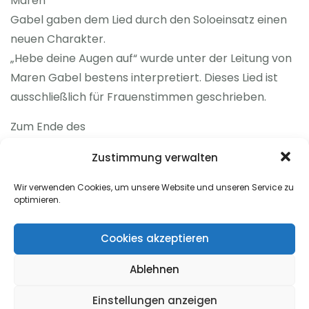
Maren
Gabel gaben dem Lied durch den Soloeinsatz einen
neuen Charakter.
„Hebe deine Augen auf“ wurde unter der Leitung von
Maren Gabel bestens interpretiert. Dieses Lied ist
ausschließlich für Frauenstimmen geschrieben.
Zum Ende des
Konzerts gab es von Dormettingen, dem
Zustimmung verwalten
Gastgeber dieses gelungenen Abends noch „Ave
verum, das „Vater unser“ und ein
Wir verwenden Cookies, um unsere Website und unseren Service zu
optimieren.
Spiritual „Amen“ als Ausklang.
Abgeschlossen
Cookies akzeptieren
wurde der Abend durch ein gemeinsam gesungenes
Ablehnen
Lied „ Segne du Maria“. So
bewiesen die 3 Chöre mit über 70 Sängerinnen und
Einstellungen anzeigen