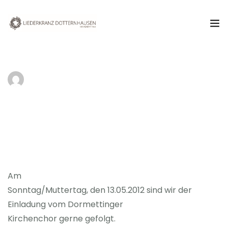
Aktuelles
NIKO
22. MAI 2012
Verein
Kirchenkonzert in Dormettingen
Chor
Termine & Veranstaltungen
Kontakt
Am
Sonntag/Muttertag, den 13.05.2012 sind wir der
Einladung vom Dormettinger
Kirchenchor gerne gefolgt.