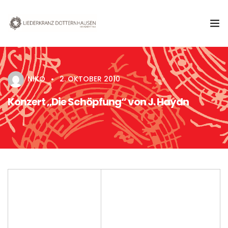
Aktuelles
NIKO
2. OKTOBER 2010
Verein
Konzert „Die Schöpfung“ von J. Haydn
Chor
Termine & Veranstaltungen
Kontakt