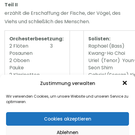
Teil II
erzählt die Erschaffung der Fische, der Vögel, des
Viehs und schließlich des Menschen.
Orchesterbesetzung:
Solisten:
2 Flöten 3
Raphael (Bass)
Posaunen
Kwang-Ho Choi
2 Oboen
Uriel (Tenor) Youn
Pauke
Seon Shim
2 Klarinetten
Gabriel (Sopran) K
Cembalo
Leah Reibnitz
Zustimmung verwalten
2 Fagotte 9
P
rojektchor:
Geigen
Liederkranz
Wir verwenden Cookies, um unsere Website und unseren Service zu
optimieren.
2 Hörner 4
Dotternhausen
Bratschen
Liederkranz Zimm
2 Trompeten 2
u.d.B
Cookies akzeptieren
Celli
Ablehnen
1 Kontrabass