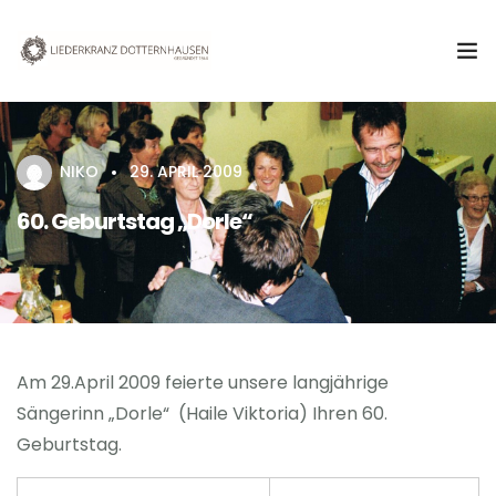
Aktuelles
NIKO
29. APRIL 2009
Verein
60. Geburtstag „Dorle“
Chor
Termine & Veranstaltungen
Kontakt
Am 29.April 2009 feierte unsere langjährige
Sängerinn „Dorle“ (Haile Viktoria) Ihren 60.
Geburtstag.