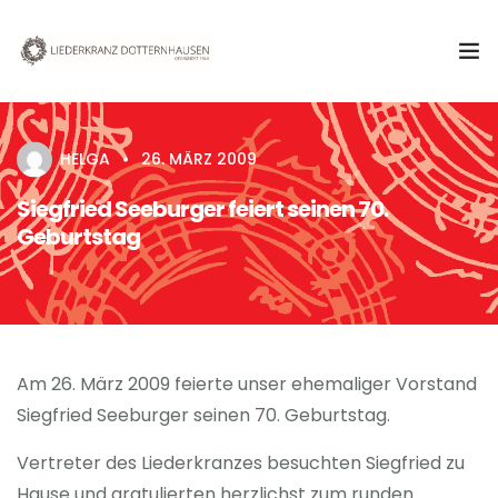
Aktuelles
HELGA
26. MÄRZ 2009
Verein
Siegfried Seeburger feiert seinen 70.
Geburtstag
Chor
Termine & Veranstaltungen
Kontakt
Am 26. März 2009 feierte unser ehemaliger Vorstand
Siegfried Seeburger seinen 70. Geburtstag.
Vertreter des Liederkranzes besuchten Siegfried zu
Hause und gratulierten herzlichst zum runden