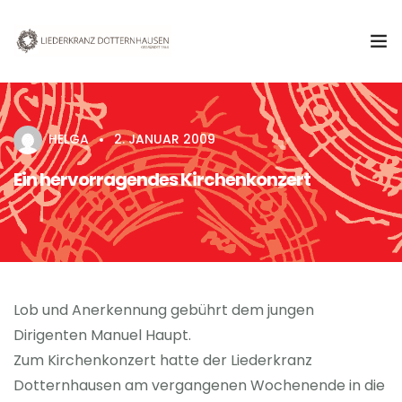
Aktuelles
HELGA
2. JANUAR 2009
Verein
Ein hervorragendes Kirchenkonzert
Chor
Termine & Veranstaltungen
Kontakt
Lob und Anerkennung gebührt dem jungen
Dirigenten Manuel Haupt.
Zum Kirchenkonzert hatte der Liederkranz
Dotternhausen am vergangenen Wochenende in die