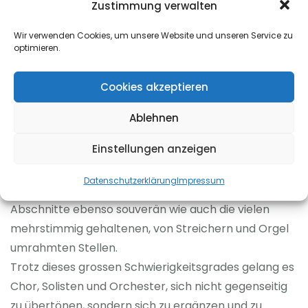
Zustimmung verwalten
auszuspielen, galt es doch während der überaus
schwierigen Messe nicht nur als Chor zu
Wir verwenden Cookies, um unsere Website und unseren Service zu
optimieren.
harmonisieren, sondern sich gleichzeitig mit den
weiteren musikalischen Protagonisten abzustimmen.
Cookies akzeptieren
Heiter und ungezwungen klingend prägten vor allem
in recht hohen Tonlagen gehaltene Passagen den
Ablehnen
Charakter der Messe.
Einstellungen anzeigen
Gerade hier kamen die gut geschulten und
erfahrenen Stimmen des Dotternhausener Chores
Datenschutzerklärung
Impressum
zum Tragen, denn sie meisterten diese hohen
Abschnitte ebenso souverän wie auch die vielen
mehrstimmig gehaltenen, von Streichern und Orgel
umrahmten Stellen.
Trotz dieses grossen Schwierigkeitsgrades gelang es
Chor, Solisten und Orchester, sich nicht gegenseitig
zu übertönen, sondern sich zu ergänzen und zu