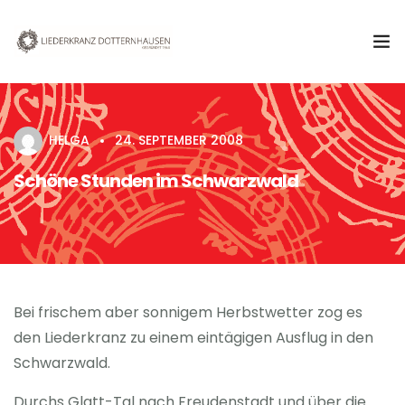
Aktuelles
HELGA
24. SEPTEMBER 2008
Verein
Schöne Stunden im Schwarzwald
Chor
Termine & Veranstaltungen
Kontakt
Bei frischem aber sonnigem Herbstwetter zog es
den Liederkranz zu einem eintägigen Ausflug in den
Schwarzwald.
Durchs Glatt-Tal nach Freudenstadt und über die