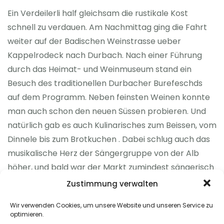
Ein Verdeilerli half gleichsam die rustikale Kost
schnell zu verdauen. Am Nachmittag ging die Fahrt
weiter auf der Badischen Weinstrasse ueber
Kappelrodeck nach Durbach. Nach einer Führung
durch das Heimat- und Weinmuseum stand ein
Besuch des traditionellen Durbacher Burefeschds
auf dem Programm. Neben feinsten Weinen konnte
man auch schon den neuen Süssen probieren. Und
natürlich gab es auch Kulinarisches zum Beissen, vom
Dinnele bis zum Brotkuchen . Dabei schlug auch das
musikalische Herz der Sängergruppe von der Alb
höher, und bald war der Markt zumindest sängerisch
fest in der Hand der Dotternhausener. Ein schöner
Zustimmung verwalten
Ausflug endete mit einem gemütlichen Abschluss im
Wir verwenden Cookies, um unsere Website und unseren Service zu
heimischen Gasthaus Hirsch .
optimieren.