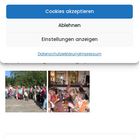
Dem Wanderkarl aus Ottenhoefen brachten die
Cookies akzeptieren
Sängerinnen und Sänger zum Abschied ein
klangvolles Ständchen.
Ablehnen
Auf dem Mühlenhof stärkten sich die wandernden
Einstellungen anzeigen
Sängerinnen und Sänger mit einem kräftigen
Schwarzwälder-Vesper.
Datenschutzerklärung
Impressum
(Text/Fotos: Siegfried Seeburger)